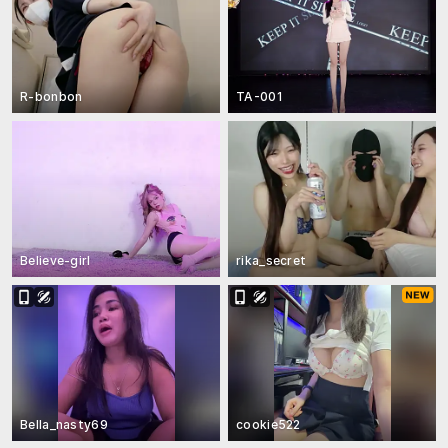
R-bonbon
TA-001
Believe-girl
rika_secret
Bella_nasty69
cookie522