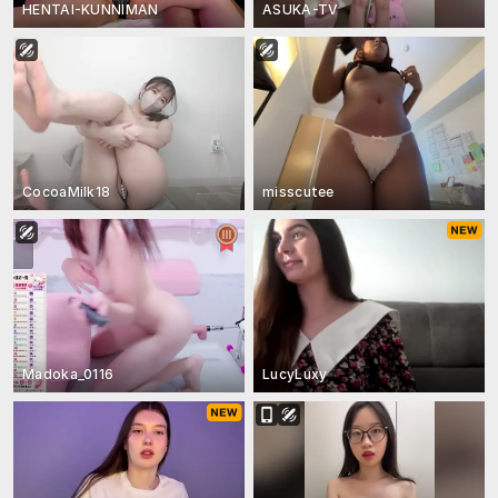
HENTAI-KUNNIMAN
ASUKA-TV
CocoaMilk18
misscutee
Madoka_0116
LucyLuxy