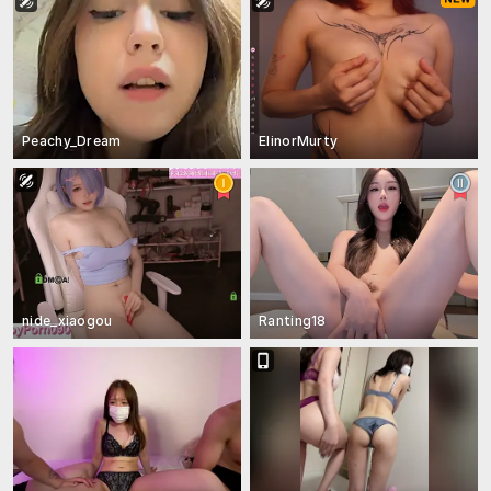
Peachy_Dream
ElinorMurty
nide_xiaogou
Ranting18