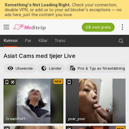
Something's Not Loading Right.
Check your connection,
disable VPN, or add us to your ad blocker's exceptions — no
ads here, just the content you love.
Gå med gratis
Kvinnor
Par
Killar
Trans
Asiat Cams med tjejer Live
Utseende
Länder
Pris & Typ av föreställning
CreamPuff-
yuer_your