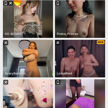
GG-BONG1
Pinkie_Princes
AveryBerkson
LomaWaid