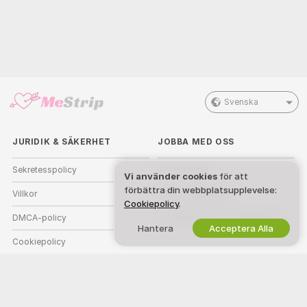
Svenska
JURIDIK & SÄKERHET
JOBBA MED OSS
Sekretesspolicy
Bli en modell
Vi använder cookies
för att
förbättra din webbplatsupplevelse:
Villkor
Studio registrering
Cookiepolicy
.
DMCA-policy
Partnerprogram för webbkamera
Hantera
Acceptera Alla
Cookiepolicy
Vägledning för föräldrakontroll
Hjälp mot Slaveri