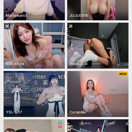
Mariawants
JUJU0616
RIRI-style
mikio_san
YSL-007
CarieHeu