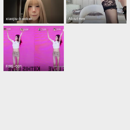
xiaojiu-baobei
Abiutmm
FIRE-001