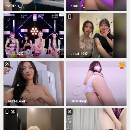
Youth3_
Jam002_
Alice-520
huihui_520
LaurelLeier
Runarunapi